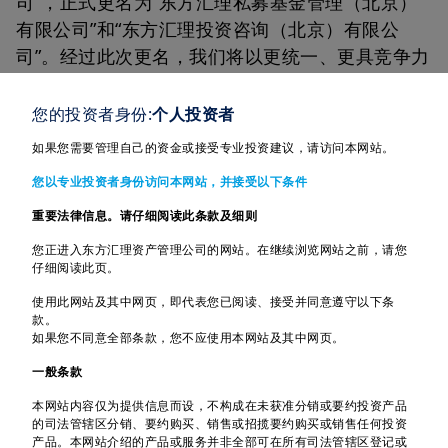
司”，正式更名为“东方汇理私募基金管理（北京）
有限公司”和“东方汇理投资咨询（北京）有限公
司”。经过此次更名，我们将以更统一、更具竞争力
的品牌形象，深耕中国大陆市场，为您们提供更优
质的私募基金产品解决方案和高质量的全方位投资
您的投资者身份:
个人投资者
咨询、战略合作服务。
如果您需要管理自己的资金或接受专业投资建议，请访问本网站。
回望过去，从1982年于香港成立东方汇理资产
您以专业投资者身份访问本网站，并接受以下条件
管理香港有限公司起，东方汇理资管进入中国市场
重要法律信息。请仔细阅读此条款及细则
已有40余载。面向中国大陆市场，集团亦积极投身
您正进入东方汇理资产管理公司的网站。在继续浏览网站之前，请您
超过17年：
仔细阅读此页。
2008年，在北京设立代表处，与中国农业银行
使用此网站及其中网页，即代表您已阅读、接受并同意遵守以下条
款。
组建基金管理公司；
如果您不同意全部条款，您不应使用本网站及其中网页。
2019年，为深化与中国大陆市场的交流合作，
一般条款
推动集团品牌和各项业务在华发展，于北京成
本网站内容仅为提供信息而设，不构成在未获准分销或要约投资产品
立外商全资控股实体企业WFOE；
的司法管辖区分销、要约购买、销售或招揽要约购买或销售任何投资
2020年，集团于上海与中银理财组建国内首家
产品。本网站介绍的产品或服务并非全部可在所有司法管辖区登记或