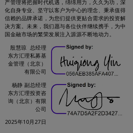
产管理将把握时代机遇，绵绵用力，久久为功，深
律及法规，而且完全是您的责任。
化自身专业、坚守以客户为中心的理念、秉承值得
本网站不拟提供于美国公民、美国居民或任何根据美国1933年证券法
信赖的品牌承诺，为您们提供更贴合需求的投资解
下的规则S或基金说明书中所定义的「美国人士」。
「美国人士」指：(a)任何居于美国的自然人；(b)任何根据美国法律组
决方案。未来，我们愿与各位伙伴继续携手，为中
建或成立的合伙商行或公司；(c)其执行人或管理人是美国人士的产
国金融市场的繁荣发展注入源源不断地动力。
业；(d)其任何受托人是美国人士的信托；(e)位于美国的非美国实体的
代理机构或分支；(f)任何由交易商或其他受信人为美国人士的利益或
为美国人士而持有的任何非全权管理账户或同类账户；(g)任何由在美
殷慧琼 总经理
国组建、成立或(如属个人)居住的交易商或其他受信人持有的任何全
东方汇理私募基
权管理账户或同类账户；及(h)任何有以下情况的合伙商行或公司：(i)
根据任何美国境外的司法管辖区法律组建或成立的，及(ii)由美国人士
金管理（北京）
主要为投资于并非根据已修订的《1933年美国证券法》登记的证券而
有限公司
成立的，除非该合伙商行或公司是由并非自然人、产业或信托的合资
格投资者(按已修订的《1933年美国证券法》规则501(a)定义)所组建
或成立并且拥有。
杨静 副总经理
本网站所列的投资产品并无根据已修订的《1933年美国证券法》或其
东方汇理投资咨
他相关美国法律登记而成立。所以，投资产品不能直接或间接地在美
询（北京）有限
国(包括其领土和属地)向「美国人士」(按美国证券交易委员会(「证交
会」)采用的美国《规例S》定义)或为「美国人士」的利益发售或出
公司
售。这限制亦适用于当美国公民或居民的个人，及「美国人士」于美
国境外浏览本网站。
2025年10月27日
市场数据内容