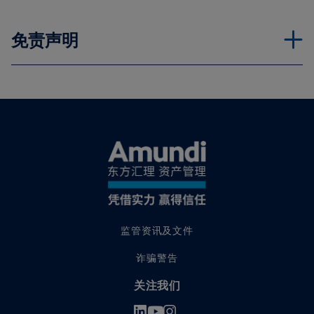
本网站的数据及信息可由东方汇理集团的数据提供者根据授予东方汇
理集团的授权提供。
免责声明
保密性
东方汇理资产管理公司将为透过本网站提供的任何个人信息保密，并
按照所有相关及适用法律及法规持有该等信息。
尽管如此，在法律法规允许以及取得您的同意（如需）的前提下，东
方汇理资产管理公司保留使用所收集有关您的个人信息以及技术及浏
览信息（如计算机浏览器类型、互联网协议地址、所浏览的网页，以
及平均在本网站所花的时间）的权利，以管理及处理您的投资及所有
其他相关活动，并且
东方汇理资产管理公司可向其代理及服务供货商披露该信息，并可与
东方汇理集团内的其他公司分享该信息，以向您发送有关所提供产品
及服务的信息。
互联网通讯
监管资讯及文件
经互联网传递的通讯，可能会因互联网流量而中断、传送受阻或传送
延误，或因互联网的公共性质而错误传送数据。
诈骗警告
关注我们
使用这网站时，阁下同意互联网并非安全的信息沟通媒介，其中任何
使用所涉风险，概由阁下自行承担。东方汇理资产管理公司将不会对
上述任何本网站超链接至的第三方信息所带来损失或损害而承担责任