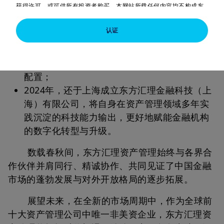
获得许可，或可供所有投资者购买。本网站所载任何内容均不构成东
中外合资、外方控股的理财公司；
方汇理资产管理公司之任何成员公司或其联营公司的招揽或要约，以
2020年，于北京成立全资控股的私募基金管理
提供任何投资建议或服务，或购买或销售任何投资产品。在任何情况
认证
下，受此等限制约束的人士（如美国人士）不得取阅本网站所载信
公司，积极响应国家政策布局QDLP基金等领
息，并需退出本网站。东方汇理资产管理公司保留绝对酌情决定授予
域，将东方汇理资产管理的全球旗舰投资策略
或撤销使用本网站的授权的权利。投资者不得仅以本文件为基础作出
投资决定。
引入中国，更好助力国内合格投资者全球资产
未经东方汇理资产管理公司明确许可，在任何情况下不得复制、转载
配置；
或转发本文所载信息或其中任何部分。在适用法律、规则、守则及指
引允许的情况下，东方汇理资产管理公司或其联营公司、东方汇理资
2024年，还于上海成立东方汇理金融科技（上
产管理公司或其联营公司的任何董事或员工无须就任何人士依赖该等
海）有限公司，将自身在资产管理领域多年实
信息而产生的任何损害承担责任，亦无须就该等信息的任何错误或遗
漏（包括但不限于第三方造成的错误或遗漏）承担责任。本文提供的
践沉淀的科技能力输出，更好地赋能金融机构
信息或会发生变更，恕不另行通知。
的数字化转型与升级。
存取限制
数载春秋间，东方汇理资产管理始终与各界合
本网站无意或并非旨在供受法律或法规约束禁止发布或存取本网站所
作伙伴并肩同行、精诚协作、共同见证了中国金融
载信息的人士浏览。在任何情况下，受此等限制约束的人士不得取阅
本网站所载信息，并需退出本网站。
市场的蓬勃发展与对外开放格局的逐步拓展。
此外，如果您身处的国家有专门针对当地而设的网站（并非本网
站），则本网站并不适用于您，您应相应存取为您国家而设的网站。
展望未来，在全新的市场周期中，作为全球前
您全权负责说明您的国籍及／或居住国，并选择相应网站。因此，您
十大资产管理公司中唯一非美资企业，东方汇理资
确认对国家网站的选择符合您国籍所属国及／或居住国的所有适用法