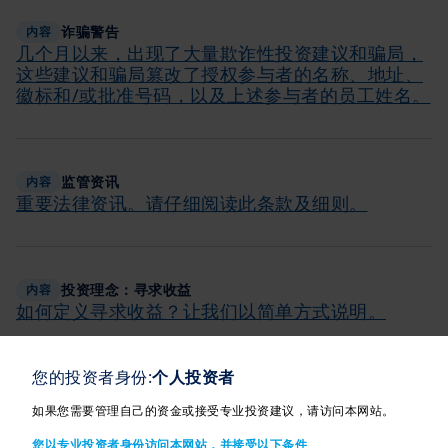
诈骗警告
内容
几个月以来，出现了大量欺诈性投资建议和骗局，
这些建议和骗局篡改了授权参与者的名称、地址、
徽标和/或批准号码，以及上述参与者的员工姓名。
监管资讯
内容
重要法律资讯。请仔细阅读此条款及细则。
投资理念：寻求收益
内容
如何定义寻求收益？让我们以简单方式说明。
您的投资者身份:
个人投资者
掌握未来趋势
内容
如果您需要管理自己的资金或接受专业投资建议，请访问本网站。
您对大趋势有何认识？是否了解其影响？ 了解最新
形势 — 我们可助您发掘有什么改变全球格局的趋
您以专业投资者身份访问本网站，并接受以下条件