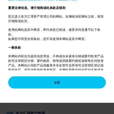
势。
重要法律信息。请仔细阅读此条款及细则
您正进入东方汇理资产管理公司的网站。在继续浏览网站之前，请您
仔细阅读此页。
联络我们
内容
使用此网站及其中网页，即代表您已阅读、接受并同意遵守以下条
与东方汇理实践投资目标
款。
如果您不同意全部条款，您不应使用本网站及其中网页。
一般条款
东方汇理资产管理在华足迹近40年
内容
本网站内容仅为提供信息而设，不构成在未获准分销或要约投资产品
东方汇理资产管理于1982年进入中国香港为投资者
的司法管辖区分销、要约购买、销售或招揽要约购买或销售任何投资
服务，为法国农业信贷集团的子公司。
产品。本网站介绍的产品或服务并非全部可在所有司法管辖区登记或
获得许可，或可供所有投资者购买。本网站所载任何内容均不构成东
方汇理资产管理公司之任何成员公司或其联营公司的招揽或要约，以
提供任何投资建议或服务，或购买或销售任何投资产品。在任何情况
认证
下，受此等限制约束的人士（如美国人士）不得取阅本网站所载信
組合造就一切 - 多重資產基金說明
内容
息，并需退出本网站。东方汇理资产管理公司保留绝对酌情决定授予
多重資產基金適合您嗎？以下提供概要說明。
或撤销使用本网站的授权的权利。投资者不得仅以本文件为基础作出
投资决定。
未经东方汇理资产管理公司明确许可，在任何情况下不得复制、转载
或转发本文所载信息或其中任何部分。在适用法律、规则、守则及指
引允许的情况下，东方汇理资产管理公司或其联营公司、东方汇理资
东方汇理资产管理
内容