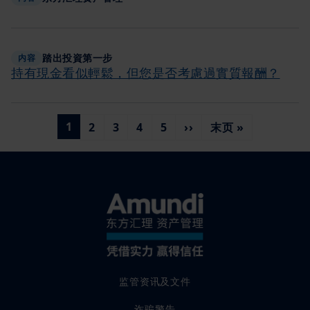
产管理公司或其联营公司的任何董事或员工无须就任何人士依赖该等
信息而产生的任何损害承担责任，亦无须就该等信息的任何错误或遗
漏（包括但不限于第三方造成的错误或遗漏）承担责任。本文提供的
信息或会发生变更，恕不另行通知。
踏出投資第一步
内容
存取限制
持有現金看似輕鬆，但您是否考慮過實質報酬？
本网站无意或并非旨在供受法律或法规约束禁止发布或存取本网站所
载信息的人士浏览。在任何情况下，受此等限制约束的人士不得取阅
本网站所载信息，并需退出本网站。
分页
当前页
1
页面
页面
页面
页面
下一页
末页
2
3
4
5
››
末页 »
此外，如果您身处的国家有专门针对当地而设的网站（并非本网
站），则本网站并不适用于您，您应相应存取为您国家而设的网站。
您全权负责说明您的国籍及／或居住国，并选择相应网站。因此，您
确认对国家网站的选择符合您国籍所属国及／或居住国的所有适用法
律及法规，而且完全是您的责任。
本网站不拟提供于美国公民、美国居民或任何根据美国1933年证券法
下的规则S或基金说明书中所定义的「美国人士」。
「美国人士」指：(a)任何居于美国的自然人；(b)任何根据美国法律组
建或成立的合伙商行或公司；(c)其执行人或管理人是美国人士的产
业；(d)其任何受托人是美国人士的信托；(e)位于美国的非美国实体的
代理机构或分支；(f)任何由交易商或其他受信人为美国人士的利益或
监管资讯及文件
为美国人士而持有的任何非全权管理账户或同类账户；(g)任何由在美
国组建、成立或(如属个人)居住的交易商或其他受信人持有的任何全
诈骗警告